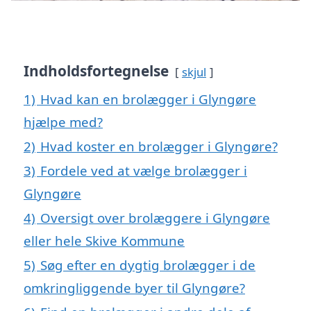
Indholdsfortegnelse
skjul
1)
Hvad kan en brolægger i Glyngøre
hjælpe med?
2)
Hvad koster en brolægger i Glyngøre?
3)
Fordele ved at vælge brolægger i
Glyngøre
4)
Oversigt over brolæggere i Glyngøre
eller hele Skive Kommune
5)
Søg efter en dygtig brolægger i de
omkringliggende byer til Glyngøre?