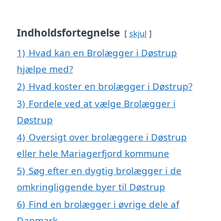
Indholdsfortegnelse
skjul
1)
Hvad kan en Brolægger i Døstrup
hjælpe med?
2)
Hvad koster en brolægger i Døstrup?
3)
Fordele ved at vælge Brolægger i
Døstrup
4)
Oversigt over brolæggere i Døstrup
eller hele Mariagerfjord kommune
5)
Søg efter en dygtig brolægger i de
omkringliggende byer til Døstrup
6)
Find en brolægger i øvrige dele af
Danmark