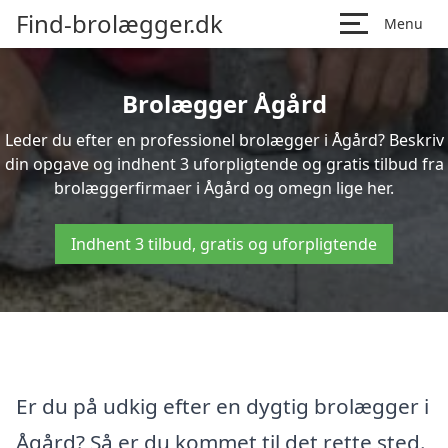
Find-brolægger.dk
Menu
Brolægger Ågård
Leder du efter en professionel brolægger i Ågård? Beskriv
din opgave og indhent 3 uforpligtende og gratis tilbud fra
brolæggerfirmaer i Ågård og omegn lige her.
Indhent 3 tilbud, gratis og uforpligtende
Er du på udkig efter en dygtig brolægger i
Ågård? Så er du kommet til det rette sted.