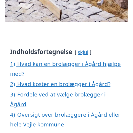
Indholdsfortegnelse
skjul
1)
Hvad kan en brolægger i Ågård hjælpe
med?
2)
Hvad koster en brolægger i Ågård?
3)
Fordele ved at vælge brolægger i
Ågård
4)
Oversigt over brolæggere i Ågård eller
hele Vejle kommune