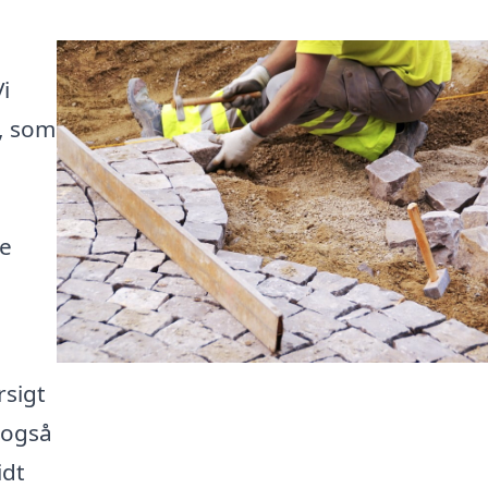
i
l, som
se
rsigt
 også
idt