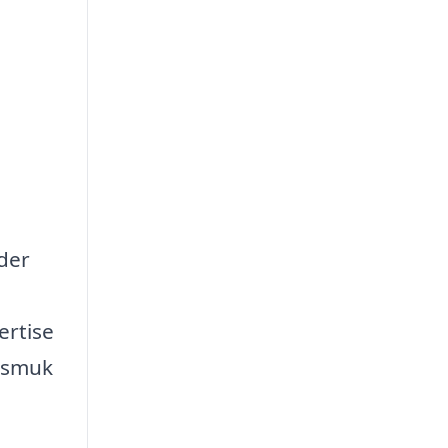
 der
ertise
e smuk