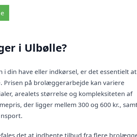
de
er i Ulbølle?
n i din have eller indkørsel, er det essentielt at
e. Prisen på brolæggerarbejde kan variere
aler, arealets størrelse og kompleksiteten af
imepris, der ligger mellem 300 og 600 kr., sam
ansport.
fales det at indhente tilbud fra flere brolægge