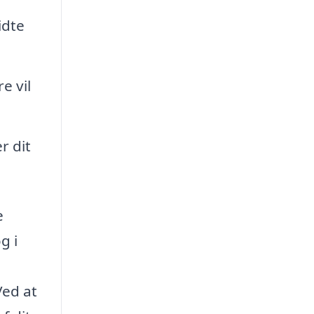
idte
e vil
r dit
e
g i
Ved at