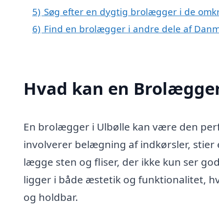
5)
Søg efter en dygtig brolægger i de omkr
6)
Find en brolægger i andre dele af Dan
Hvad kan en Brolægger
En brolægger i Ulbølle kan være den perfe
involverer belægning af indkørsler, stier 
lægge sten og fliser, der ikke kun ser g
ligger i både æstetik og funktionalitet, h
og holdbar.