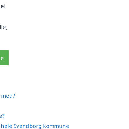
el
le,
de
e med?
e?
ler hele Svendborg kommune