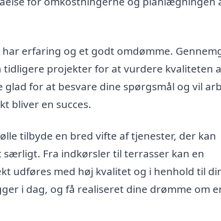
rståelse for omkostningerne og planlægningen a
der har erfaring og et godt omdømme. Gennem
idligere projekter for at vurdere kvaliteten a
e glad for at besvare dine spørgsmål og vil ar
kt bliver en succes.
e tilbyde en bred vifte af tjenester, der kan
særligt. Fra indkørsler til terrasser kan en
kt udføres med høj kvalitet og i henhold til di
gger i dag, og få realiseret dine drømme om e