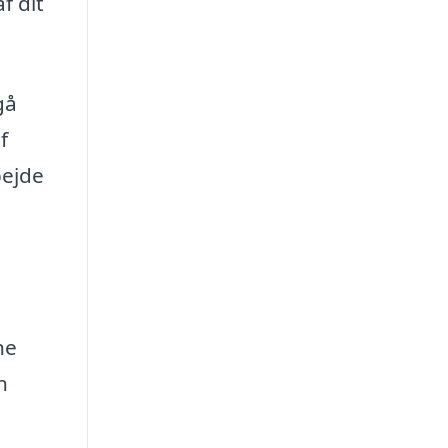
f dit
gå
f
bejde
ne
n