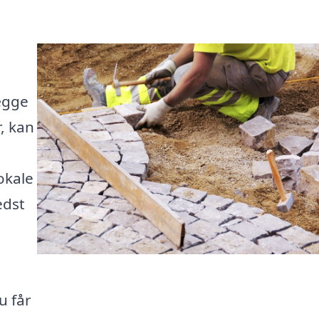
ægge
, kan
okale
edst
u får