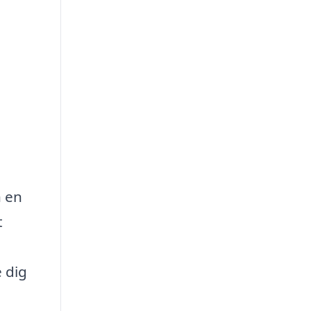
n en
t
 dig