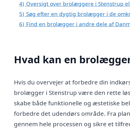
4)
Oversigt over brolæggere i Stenstrup 
5)
Søg efter en dygtig brolægger i de omkr
6)
Find en brolægger i andre dele af Dan
Hvad kan en brolægger
Hvis du overvejer at forbedre din indkør
brolægger i Stenstrup være den rette løs
skabe både funktionelle og æstetiske belæ
forbedre det udendørs område. Fra planl
gennem hele processen og sikre et tilfred