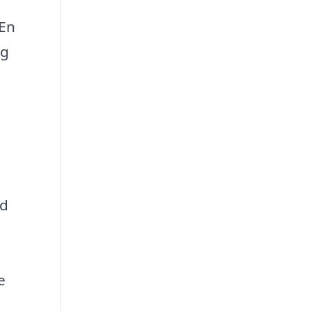
 En
og
ed
e