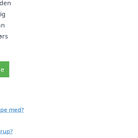
nden
ig
an
ørs
de
lpe med?
trup?