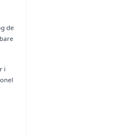
og de
dbare
 i
ionel