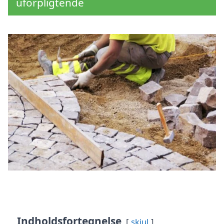
uforpligtende
Indholdsfortegnelse
skjul