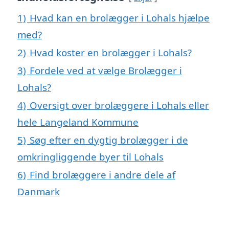
1)
Hvad kan en brolægger i Lohals hjælpe
med?
2)
Hvad koster en brolægger i Lohals?
3)
Fordele ved at vælge Brolægger i
Lohals?
4)
Oversigt over brolæggere i Lohals eller
hele Langeland Kommune
5)
Søg efter en dygtig brolægger i de
omkringliggende byer til Lohals
6)
Find brolæggere i andre dele af
Danmark