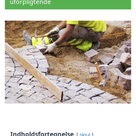
uforpligtende
Indholdsfortegnelse
skjul