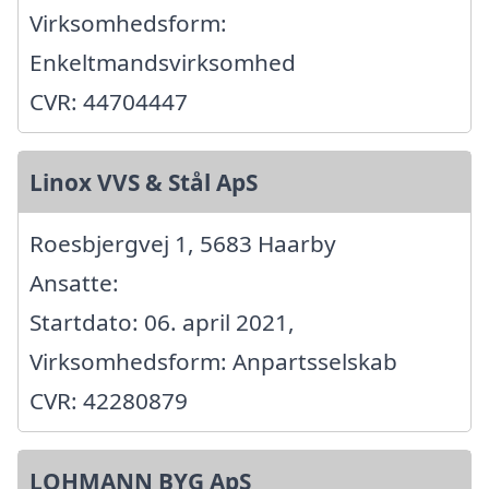
Virksomhedsform:
Enkeltmandsvirksomhed
CVR: 44704447
Linox VVS & Stål ApS
Roesbjergvej 1, 5683 Haarby
Ansatte:
Startdato: 06. april 2021,
Virksomhedsform: Anpartsselskab
CVR: 42280879
LOHMANN BYG ApS