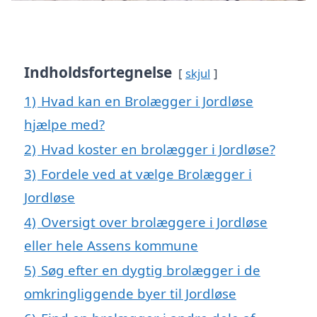
Indholdsfortegnelse
skjul
1)
Hvad kan en Brolægger i Jordløse
hjælpe med?
2)
Hvad koster en brolægger i Jordløse?
3)
Fordele ved at vælge Brolægger i
Jordløse
4)
Oversigt over brolæggere i Jordløse
eller hele Assens kommune
5)
Søg efter en dygtig brolægger i de
omkringliggende byer til Jordløse