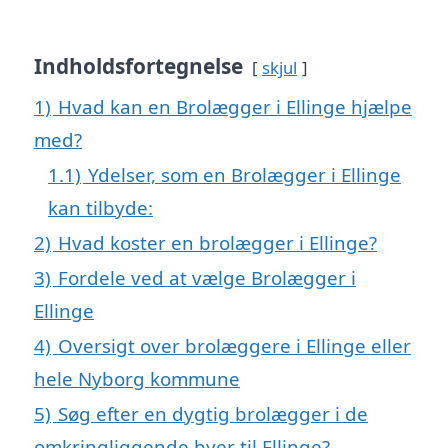
Indholdsfortegnelse
skjul
1)
Hvad kan en Brolægger i Ellinge hjælpe
med?
1.1)
Ydelser, som en Brolægger i Ellinge
kan tilbyde:
2)
Hvad koster en brolægger i Ellinge?
3)
Fordele ved at vælge Brolægger i
Ellinge
4)
Oversigt over brolæggere i Ellinge eller
hele Nyborg kommune
5)
Søg efter en dygtig brolægger i de
omkringliggende byer til Ellinge?